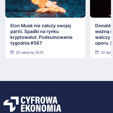
Elon Musk nie założy swojej
Donald 
partii. Spadki na rynku
ważną 
kryptowalut. Podsumowanie
walczy 
tygodnia #587
oporu. 
#584
20 sierpnia 2025
30 lipc