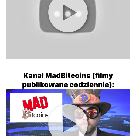
Kanał MadBitcoins (filmy
publikowane codziennie):