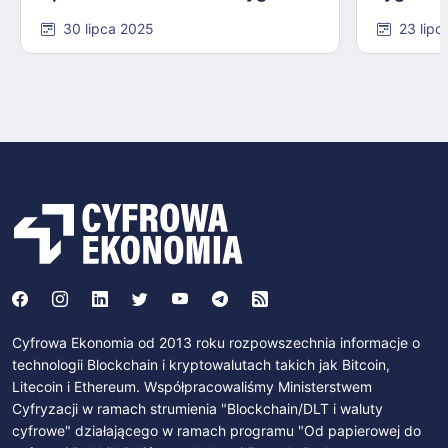
#584
30 lipca 2025
23 lipc
Cyfrowa Ekonomia od 2013 roku rozpowszechnia informacje o
technologii Blockchain i kryptowalutach takich jak Bitcoin,
Litecoin i Ethereum. Współpracowaliśmy Ministerstwem
Cyfryzacji w ramach strumienia "Blockchain/DLT i waluty
cyfrowe" działającego w ramach programu "Od papierowej do