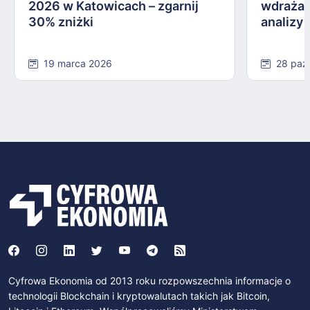
2026 w Katowicach – zgarnij
wdrażan
30% zniżki
analizy
19 marca 2026
28 paź
Cyfrowa Ekonomia od 2013 roku rozpowszechnia informacje o
technologii Blockchain i kryptowalutach takich jak Bitcoin,