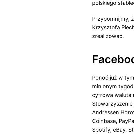
polskiego stable
Przypomnijmy, ż
Krzysztofa Piech
zrealizować.
Faceboo
Ponoć już w ty
minionym tygodn
cyfrowa waluta 
Stowarzyszenie L
Andressen Horow
Coinbase, PayPal
Spotify, eBay, St