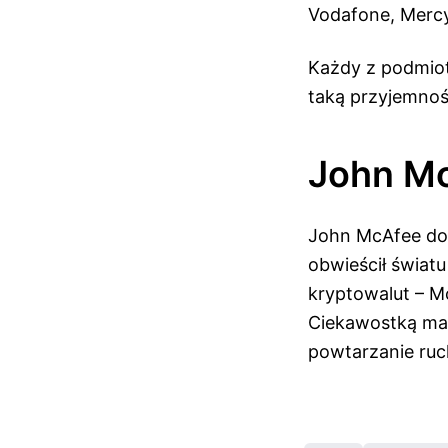
Vodafone, Mercy
Każdy z podmiot
taką przyjemnoś
John Mc
John McAfee dop
obwieścił świat
kryptowalut – M
Ciekawostką ma 
powtarzanie ruc