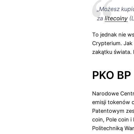
„Możesz kupić
za
litecoiny
(L
To jednak nie ws
Crypterium. Jak
zakątku świata.
PKO BP 
Narodowe Centru
emisji tokenów 
Patentowym zest
coin, Pole coin 
Politechniką Wa