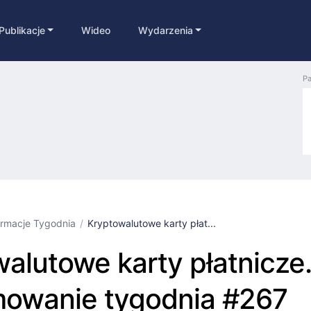
Publikacje
Wideo
Wydarzenia
Pa
ormacje Tygodnia
Kryptowalutowe karty płat...
alutowe karty płatnicze
owanie tygodnia #267