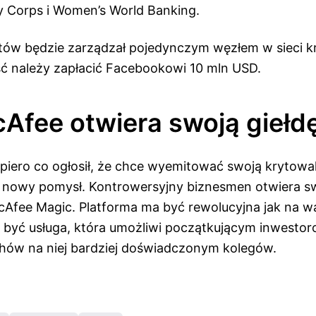
 Corps i Women’s World Banking.
ów będzie zarządzał pojedynczym węzłem w sieci kr
ć należy zapłacić Facebookowi 10 mln USD.
Afee otwiera swoją giełd
iero co ogłosił, że chce wyemitować swoją krytowalu
u nowy pomysł. Kontrowersyjny biznesmen otwiera sw
cAfee Magic. Platforma ma być rewolucyjna jak na wa
być usługa, która umożliwi początkującym inwestoro
hów na niej bardziej doświadczonym kolegów.