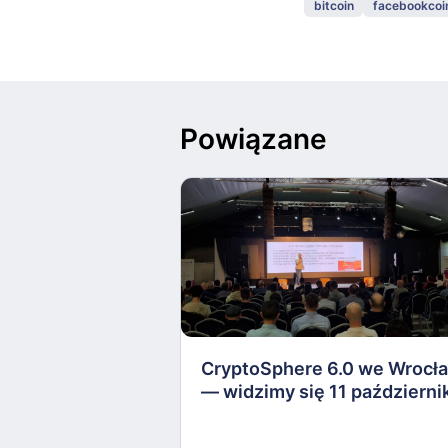
bitcoin
facebookcoi
Powiązane
CryptoSphere 6.0 we Wrocł
— widzimy się 11 październi