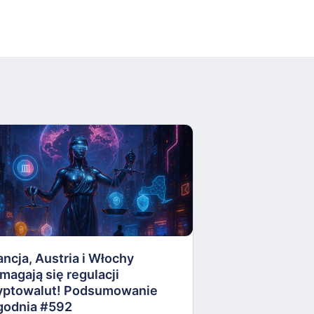
AI ocenia, kied
zająć Ukrainę. 
Ukrainy ostrzeg
Podsumowanie 
ancja, Austria i Włochy
magają się regulacji
17 września 202
yptowalut! Podsumowanie
godnia #592