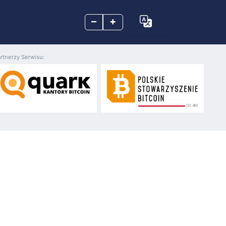
–
+
rtnerzy Serwisu:
.