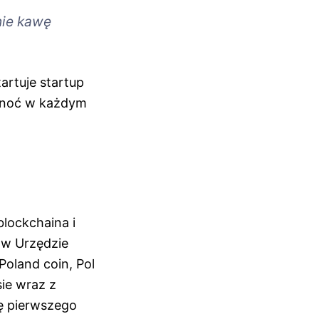
nie kawę
artuje startup
ponoć w każdym
lockchaina i
 w Urzędzie
oland coin, Pol
sie wraz z
ę pierwszego