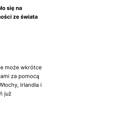
o się na
ości ze świata
nie może wkrótce
utami za pomocą
łochy, Irlandia i
ń już