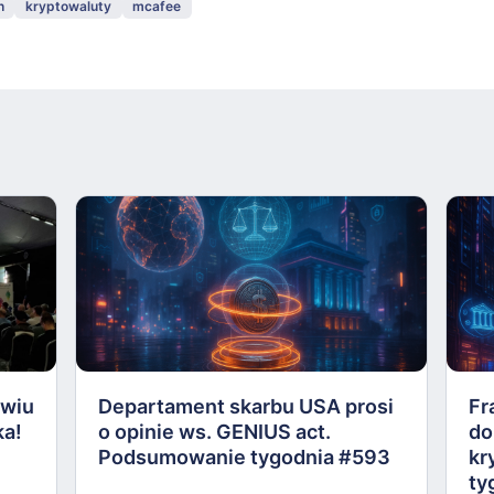
n
kryptowaluty
mcafee
awiu
Departament skarbu USA prosi
Fr
ka!
o opinie ws. GENIUS act.
do
Podsumowanie tygodnia #593
kr
ty