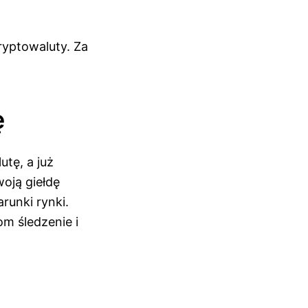
yptowaluty. Za
ę
tę, a już
oją giełdę
runki rynki.
m śledzenie i