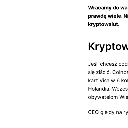
Wracamy do was
prawdę wiele. N
kryptowalut.
Kryptow
Jeśli chcesz cod
się ziścić. Coi
kart Visa w 6 ko
Holandia. Wcześn
obywatelom Wielk
CEO giełdy na ry