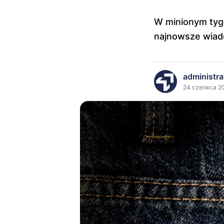
W minionym tygo
najnowsze wiado
administra
24 czerwca 20