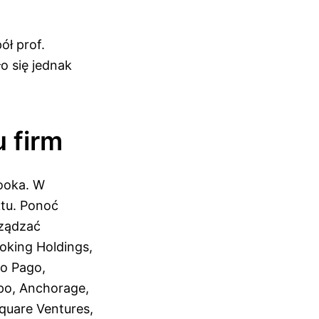
ł prof.
o się jednak
 firm
ooka. W
ktu. Ponoć
rządzać
ooking Holdings,
do Pago,
apo, Anchorage,
 Square Ventures,