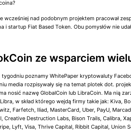
coina?
e wcześniej nad podobnym projektem pracował zespó
a i startup Fiat Based Token. Obu pomysłów nie udał
kCoin ze wsparciem wielu
m tygodniu poznamy WhitePaper kryptowaluty Faceb
iu media rozpisywały się na temat plotek dot. proje
ma nosić nazwę GlobalCoin lub LibraCoin. Ma nią za
ibra, w skład którego wejdą firmy takie jak: Kiva, B
itz, Farfetch, Iliad, MasterCard, Uber, PayU, Marca
, Creative Destruction Labs, Bison Trails, Calibra, X
ripe, Lyft, Visa, Thrive Capital, Ribbit Capital, Union