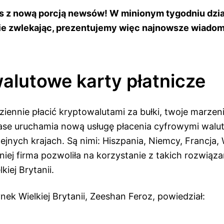
 z nową porcją newsów! W minionym tygodniu dział
ie zwlekając, prezentujemy więc najnowsze wiadom
alutowe karty płatnicze
ziennie płacić kryptowalutami za bułki, twoje marze
nbase uruchamia nową usługę płacenia cyfrowymi wal
lejnych krajach. Są nimi: Hiszpania, Niemcy, Francja, W
iej firma pozwoliła na korzystanie z takich rozwiąza
iej Brytanii.
nek Wielkiej Brytanii, Zeeshan Feroz, powiedział: