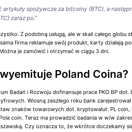
 artykuły spożywcze za bitcoiny (BTC), a następ
TC) zaraz po.”
zystko. Z podobną usługą, ale w skali całego globu st
 sama firma reklamuje swój produkt, karty działają 
 Można je zamówić i otrzymać w ciągu 3 dni.
wyemituje Poland Coina?
m Badań i Rozwoju dofinansuje prace PKO BP dot. b
cyfrowych. Wiosną zeszłego roku bank zarejestrował
aw znaków towarowych dot. kryptowalut: PL coin, P
i Pola coin. Teraz ma prowadzić badania w w/w zakre
rszawską. Czy oznacza to, że wkrótce doczekamy si