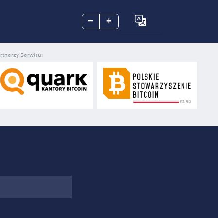
–
+
rtnerzy Serwisu: