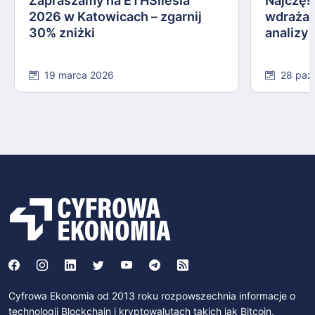
Zapraszamy na ETHSilesia
Najczęs
2026 w Katowicach – zgarnij
wdrażan
30% zniżki
analizy
19 marca 2026
28 paź
Cyfrowa Ekonomia od 2013 roku rozpowszechnia informacje o
technologii Blockchain i kryptowalutach takich jak Bitcoin,