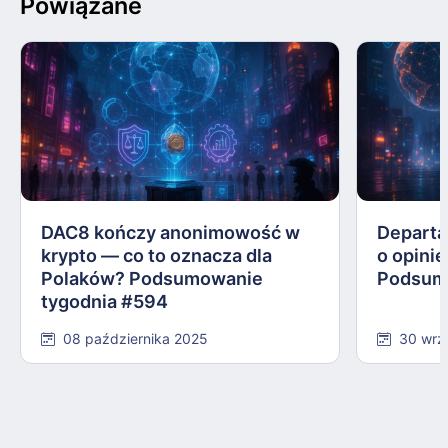
Powiązane
DAC8 kończy anonimowość w
Departa
krypto — co to oznacza dla
o opinie
Polaków? Podsumowanie
Podsum
tygodnia #594
08 października 2025
30 wrz