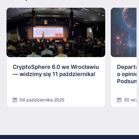
CryptoSphere 6.0 we Wrocławiu
Departa
— widzimy się 11 października!
o opinie
Podsum
04 października 2025
30 wrz