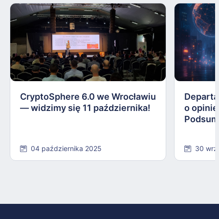
CryptoSphere 6.0 we Wrocławiu
Departa
— widzimy się 11 października!
o opinie
Podsum
04 października 2025
30 wrz