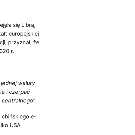
jęła się Librą,
ałt europejskiej
ji, przyznał, że
020 r.
 jednej waluty
e i czerpać
 centralnego”.
 chińskiego e-
ylko USA