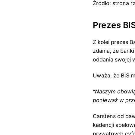
Źródło:
strona r
Prezes BI
Z kolei prezes 
zdania, że banki
oddania swojej 
Uważa, że BIS mu
“Naszym obowiąz
ponieważ w prz
Carstens od daw
kadencji apelow
prywatnych cyf