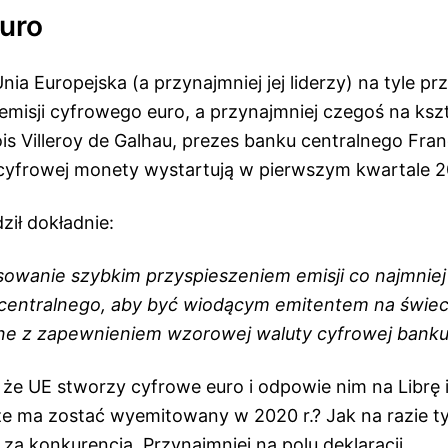
uro
nia Europejska (a przynajmniej jej liderzy) na tyle prze
emisji cyfrowego euro, a przynajmniej czegoś na kszt
is Villeroy de Galhau, prezes banku centralnego Franc
 cyfrowej monety wystartują w pierwszym kwartale 2
ził dokładnie:
sowanie szybkim przyspieszeniem emisji co najmniej
centralnego, aby być wiodącym emitentem na świeci
ne z zapewnieniem wzorowej waluty cyfrowej banku
że UE stworzy cyfrowe euro i odpowie nim na Librę i
kże ma zostać wyemitowany w 2020 r.? Jak na razie t
 za konkurencją. Przynajmniej na polu deklaracji.