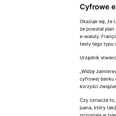
Cyfrowe e
Okazuje się, że U
że powstał plan 
e-waluty. Franço
testy tego typu
Urzędnik stwierd
„Widzę zaintere
cyfrowej banku 
korzyści związa
Czy oznacza to, 
juana, który ta
pozostają w tyle