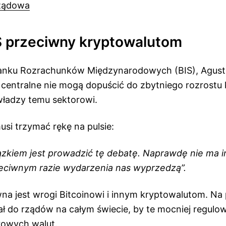
ządowa
S przeciwny kryptowalutom
Banku Rozrachunków Międzynarodowych (BIS), Agustin
 centralne nie mogą dopuścić do zbytniego rozrostu 
władzy temu sektorowi.
si trzymać rękę na pulsie:
kiem jest prowadzić tę debatę. Naprawdę nie ma i
eciwnym razie wydarzenia nas wyprzedzą”.
na jest wrogi Bitcoinowi i innym kryptowalutom. Na
ał do rządów na całym świecie, by te mocniej regulow
rowych walut.