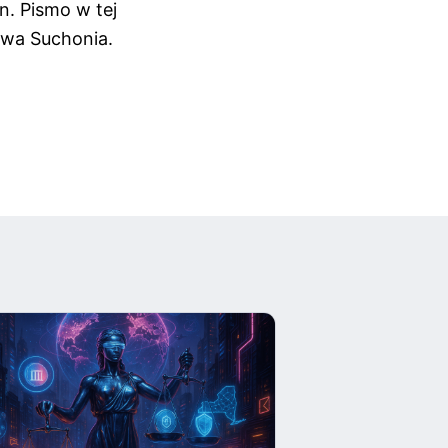
n. Pismo w tej
ława Suchonia.
AI ocenia, kied
zająć Ukrainę. 