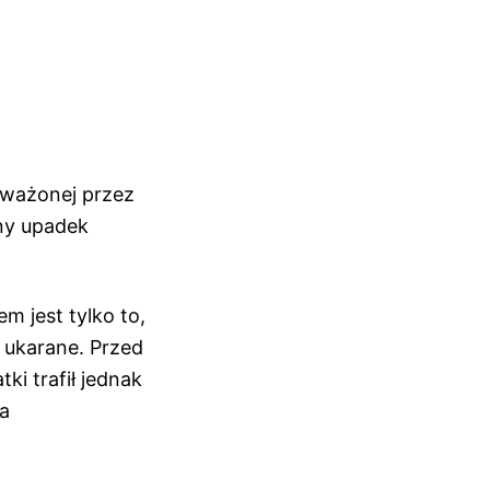
auważonej przez
ny upadek
 jest tylko to,
a ukarane. Przed
ki trafił jednak
ra