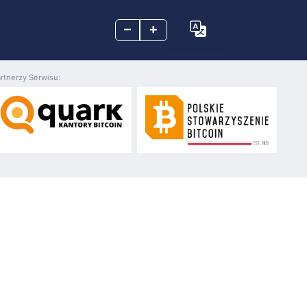
–
+
rtnerzy Serwisu: