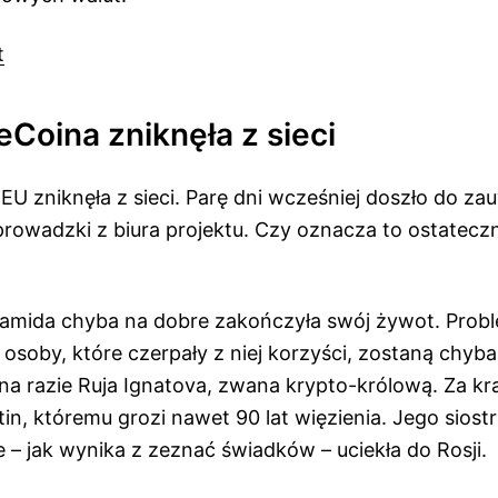
t
Coina zniknęła z sieci
EU zniknęła z sieci. Parę dni wcześniej doszło do z
rowadzki z biura projektu. Czy oznacza to ostatecz
mida chyba na dobre zakończyła swój żywot. Problem
 osoby, które czerpały z niej korzyści, zostaną chyb
na razie Ruja Ignatova, zwana krypto-królową. Za krat
ntin, któremu grozi nawet 90 lat więzienia. Jego siost
– jak wynika z zeznać świadków – uciekła do Rosji.