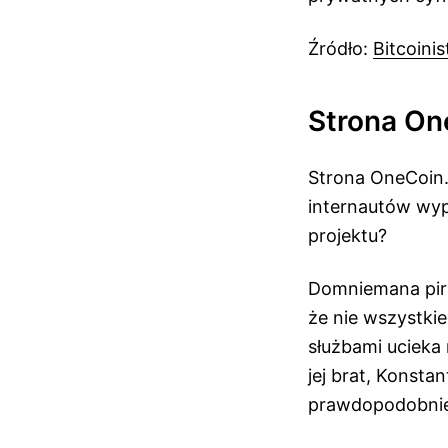
Źródło:
Bitcoinis
Strona One
Strona OneCoin.
internautów wyp
projektu?
Domniemana pira
że nie wszystkie
służbami ucieka 
jej brat, Konsta
prawdopodobnie 