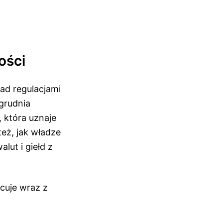
ości
nad regulacjami
grudnia
 która uznaje
eż, jak władze
ut i giełd z
cuje wraz z