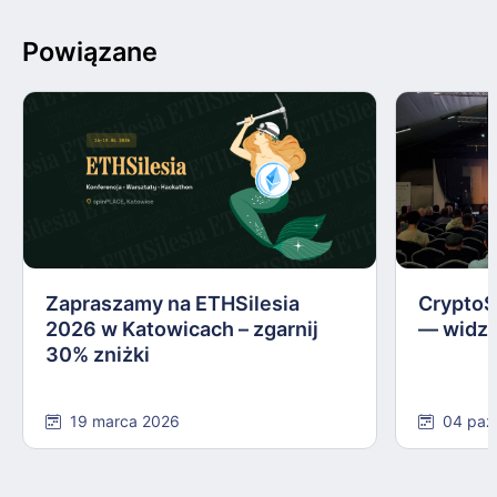
Powiązane
Zapraszamy na ETHSilesia
CryptoS
2026 w Katowicach – zgarnij
— widzi
30% zniżki
19 marca 2026
04 paź