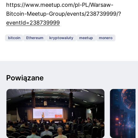
https://www.meetup.com/pl-PL/
Warsaw-
Bitcoin-Meetup-Group/
events/238739999/?
eventId=
238739999
bitcoin
Ethereum
kryptowaluty
meetup
monero
Powiązane