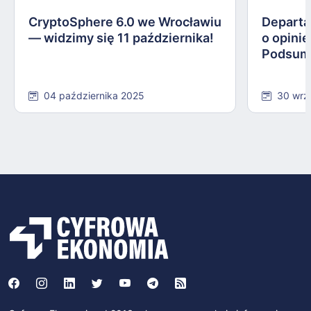
CryptoSphere 6.0 we Wrocławiu
Departa
— widzimy się 11 października!
o opinie
Podsum
04 października 2025
30 wrz