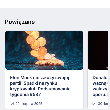
Powiązane
Elon Musk nie założy swojej
Donald 
partii. Spadki na rynku
ważną 
kryptowalut. Podsumowanie
walczy 
tygodnia #587
oporu. 
#584
20 sierpnia 2025
30 lipc