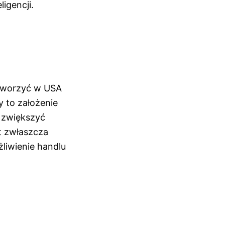
ligencji.
stworzyć w USA
y to założenie
ż zwiększyć
t zwłaszcza
liwienie handlu