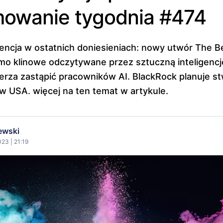
owanie tygodnia #474
gencja w ostatnich doniesieniach: nowy utwór The B
smo klinowe odczytywane przez sztuczną inteligencj
erza zastąpić pracowników AI. BlackRock planuje s
w USA. więcej na ten temat w artykule.
ewski
23 | 21:19