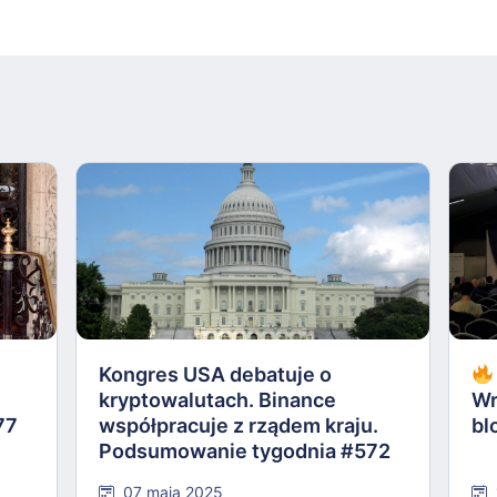
Kongres USA debatuje o
kryptowalutach. Binance
Wr
77
współpracuje z rządem kraju.
bl
Podsumowanie tygodnia #572
07 maja 2025