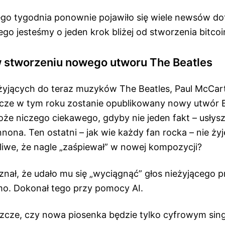
ego tygodnia ponownie pojawiło się wiele newsów dot
 tego jesteśmy o jeden krok bliżej od stworzenia bitc
 stworzeniu nowego utworu The Beatles
yjących do teraz muzyków The Beatles, Paul McCartn
szcze w tym roku zostanie opublikowany nowy utwór 
że niczego ciekawego, gdyby nie jeden fakt – usły
ona. Ten ostatni – jak wie każdy fan rocka – nie ży
liwe, że nagle „zaśpiewał” w nowej kompozycji?
ał, że udało mu się „wyciągnąć” głos nieżyjącego pr
mo. Dokonał tego przy pomocy AI.
zcze, czy nowa piosenka będzie tylko cyfrowym sin