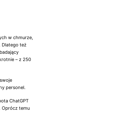
nych w chmurze,
. Dlatego też
 badający
krotnie – z 250
 swoje
ny personel.
tbota ChatGPT
. Oprócz temu