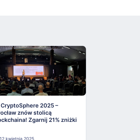
Cyfrowa rewolu
technologia w s
społeczeństwa –
Szostek [wideo
CryptoSphere 2025 –
ocław znów stolicą
24 marca 2025
ockchaina! Zgarnij 21% zniżki
12 kwietnia 2025