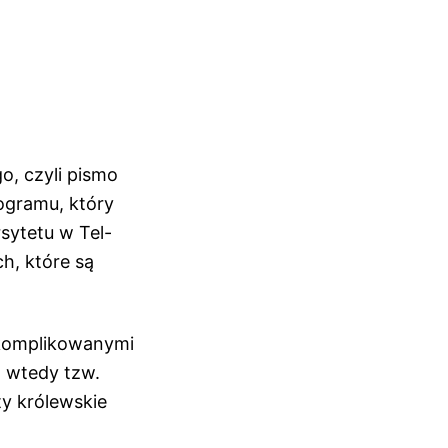
o, czyli pismo
ogramu, który
sytetu w Tel-
h, które są
 skomplikowanymi
ą wtedy tzw.
ty królewskie