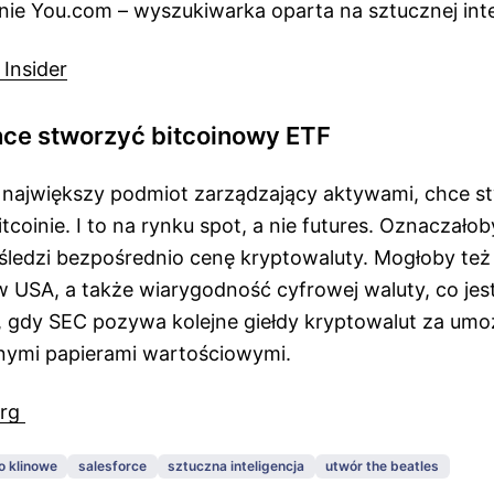
ie You.com – wyszukiwarka oparta na sztucznej inte
 Insider
ce stworzyć bitcoinowy ETF
i największy podmiot zarządzający aktywami, chce 
tcoinie. I to na rynku spot, a nie futures. Oznaczałob
 śledzi bezpośrednio cenę kryptowaluty. Mogłoby te
 USA, a także wiarygodność cyfrowej waluty, co jes
e, gdy SEC pozywa kolejne giełdy kryptowalut za umoż
nymi papierami wartościowymi.
erg
o klinowe
salesforce
sztuczna inteligencja
utwór the beatles