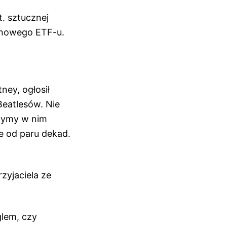
. sztucznej
oinowego ETF-u.
ey, ogłosił
Beatlesów. Nie
szymy w nim
je od paru dekad.
zyjaciela ze
glem, czy