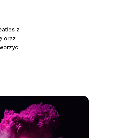
eatles z
ę oraz
tworzyć