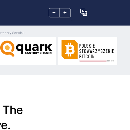
–
+
rtnerzy Serwisu:
 The
e.