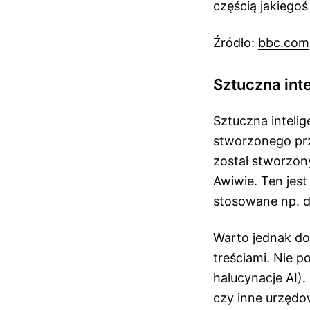
częścią jakiego
Źródło:
bbc.com
Sztuczna int
Sztuczna intelig
stworzonego pr
został stworzon
Awiwie. Ten jes
stosowane np. d
Warto jednak do
treściami. Nie p
halucynacje AI).
czy inne urzędo