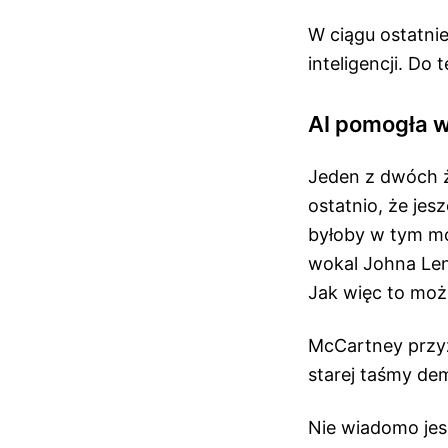
W ciągu ostatni
inteligencji. Do
AI pomogła w
Jeden z dwóch ż
ostatnio, że je
byłoby w tym mo
wokal Johna Lenn
Jak więc to moż
McCartney przyzn
starej taśmy de
Nie wiadomo jes