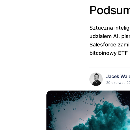
Podsum
Sztuczna inteli
udziałem AI, pi
Salesforce zami
bitcoinowy ETF 
Jacek Wal
20 czerwca 20