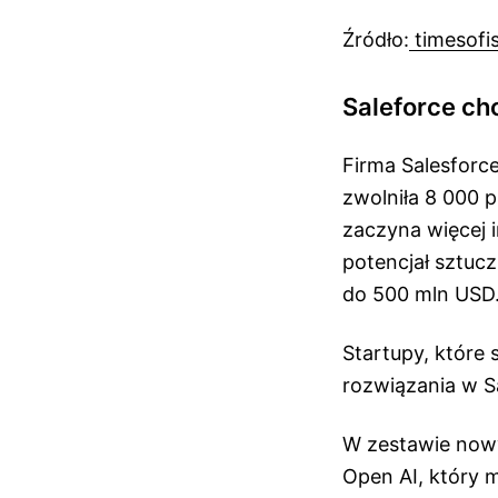
Źródło:
timesofi
Saleforce chc
Firma Salesforc
zwolniła 8 000 p
zaczyna więcej 
potencjał sztuc
do 500 mln USD
Startupy, które
rozwiązania w S
W zestawie nowy
Open AI, który 