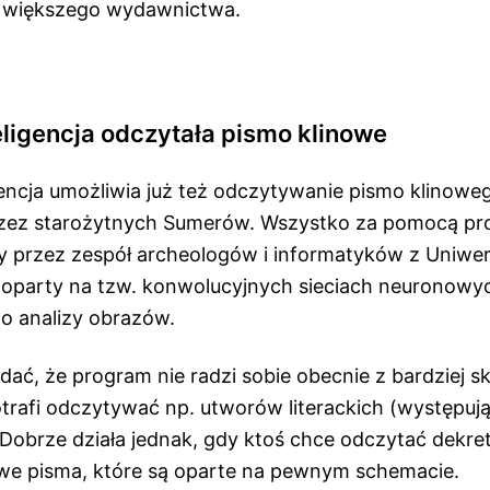
ś większego wydawnictwa.
eligencja odczytała pismo klinowe
encja umożliwia już też odczytywanie pismo klinoweg
zez starożytnych Sumerów. Wszystko za pomocą pr
y przez zespół archeologów i informatyków z Uniwer
t oparty na tzw. konwolucyjnych sieciach neuronowyc
o analizy obrazów.
dać, że program nie radzi sobie obecnie z bardziej
otrafi odczytywać np. utworów literackich (występuj
 Dobrze działa jednak, gdy ktoś chce odczytać dekre
we pisma, które są oparte na pewnym schemacie.