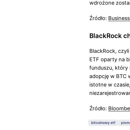
wdrożone zostan
Źródło:
Business
BlackRock ch
BlackRock, czyl
ETF oparty na bi
funduszu, który
adopcję w BTC w
istotne w czasi
niezarejestrowa
Źródło:
Bloomb
bitcoinowy etf
pism