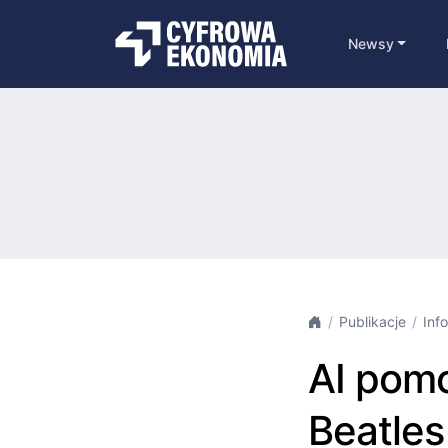
Newsy
Publikacje
Inf
AI pom
Beatles