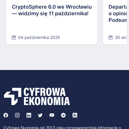
CryptoSphere 6.0 we Wrocławiu
Departa
— widzimy się 11 października!
o opinie
Podsum
04 października 2025
30 wrz
Cyfrowa Ekonomia od 2013 roku rozpowszechnia informacje o