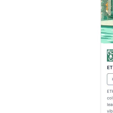
ET
ETH
co
lea
vib