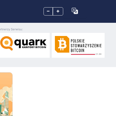
–
+
rtnerzy Serwisu: