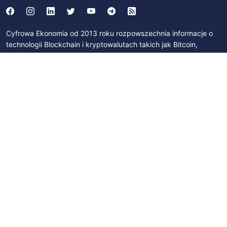
Cyfrowa Ekonomia od 2013 roku rozpowszechnia informacje o
technologii Blockchain i kryptowalutach takich jak Bitcoin,
Litecoin i Ethereum. Współpracowaliśmy Ministerstwem
Cyfryzacji w ramach strumienia "Blockchain/DLT i waluty
cyfrowe" działającego w ramach programu "Od papierowej do
cyfrowej Polski". Byliśmy członkami Zespołu Parlamentarnego
ds. Technologii Blockchain i Walut Cyfrowych. Współpracujemy z
Polskim Stowarzyszeniem Bitcoin, Izbą Gospodarczą Blockchain
i Nowych Technologii oraz z licznymi podmiotami na polskim
rynku.
SUBSKRYBUJ
Zapisz się na newsletter