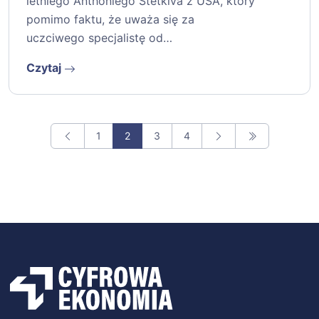
letniego Anthoniego Stetkiva z USA, który
pomimo faktu, że uważa się za
uczciwego specjalistę od…
Czytaj
1
2
3
4