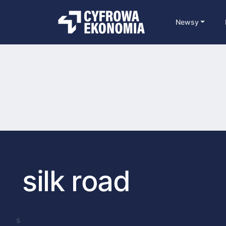
Newsy
silk road
s