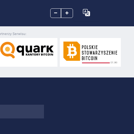
–
+
rtnerzy Serwisu: