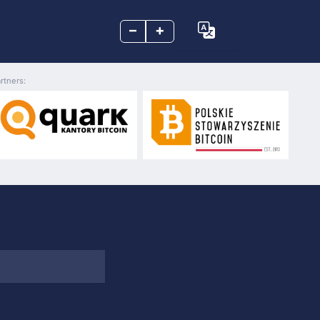
–
+
rtners: