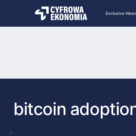
Exclusive New
bitcoin adoptio
s