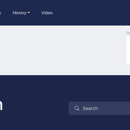
s
History
Video
Pa
n