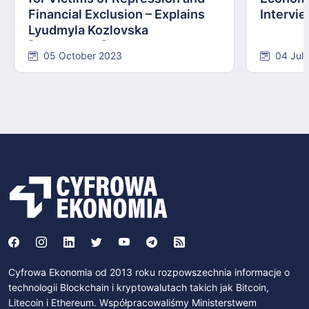
Financial Exclusion – Explains
Intervie
Lyudmyla Kozlovska
[INTERVIEW]
05 October 2023
04 Jul
Cyfrowa Ekonomia od 2013 roku rozpowszechnia informacje o
technologii Blockchain i kryptowalutach takich jak Bitcoin,
Litecoin i Ethereum. Współpracowaliśmy Ministerstwem