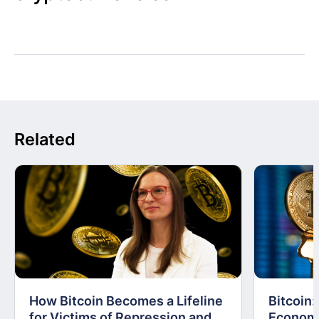
Related
How Bitcoin Becomes a Lifeline
Bitcoin
for Victims of Repression and
Economi