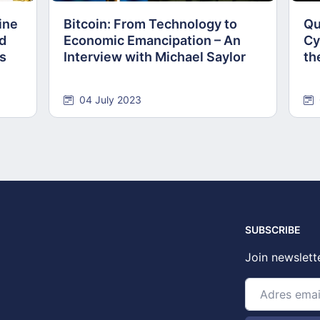
ine
Bitcoin: From Technology to
Qu
nd
Economic Emancipation – An
Cy
ns
Interview with Michael Saylor
th
04 July 2023
SUBSCRIBE
Join newslett