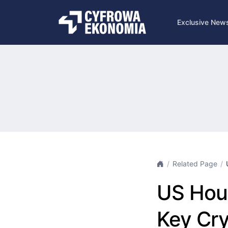
Exclusive New
Related Page
US Hous
Key Cry