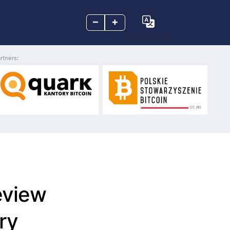
–
+
rtners:
eview
ry