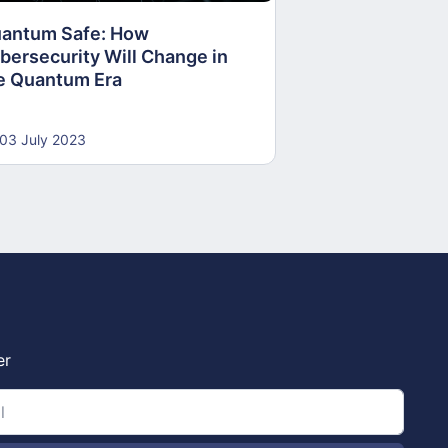
antum Safe: How
30 June 2023
bersecurity Will Change in
e Quantum Era
03 July 2023
er