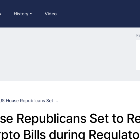
s
History
Video
Pa
US House Republicans Set ...
e Republicans Set to R
pto Bills during Regulato