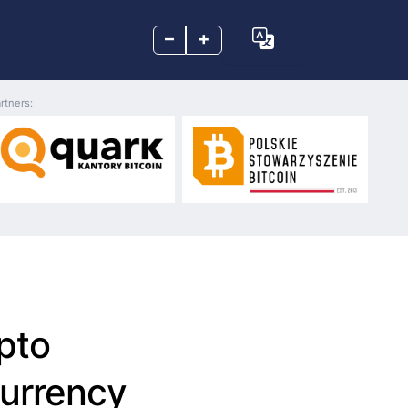
–
+
rtners:
pto
currency