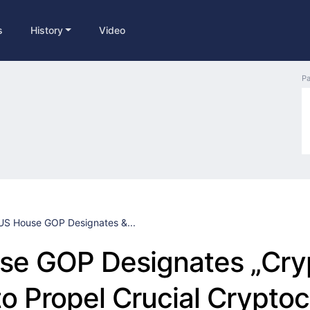
s
History
Video
Pa
US House GOP Designates &...
se GOP Designates „Cry
o Propel Crucial Crypto