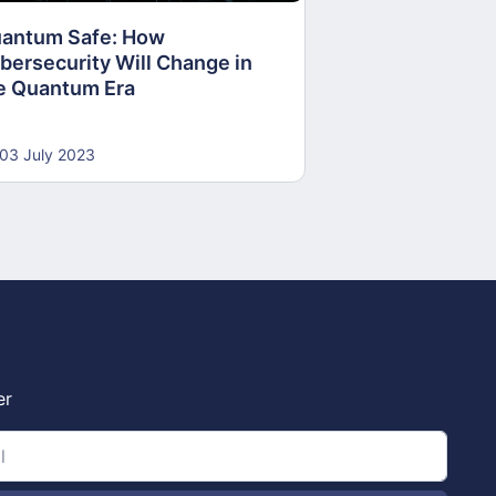
antum Safe: How
30 June 2023
bersecurity Will Change in
e Quantum Era
03 July 2023
er