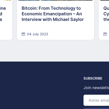
ine
Bitcoin: From Technology to
Qu
nd
Economic Emancipation – An
Cy
ns
Interview with Michael Saylor
th
04 July 2023
SUBSCRIBE
Join newslett