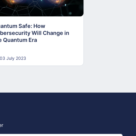
Medieval Think
antum Safe: How
30 June 2023
bersecurity Will Change in
e Quantum Era
03 July 2023
er