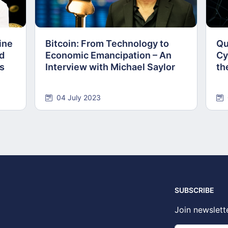
ine
Bitcoin: From Technology to
Qu
nd
Economic Emancipation – An
Cy
ns
Interview with Michael Saylor
th
04 July 2023
SUBSCRIBE
Join newslett