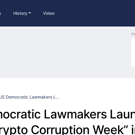
s
History
Video
Pa
US Democratic Lawmakers L...
ocratic Lawmakers Lau
rypto Corruption Week” i