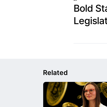
Bold St
Legisla
Related