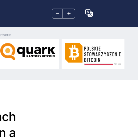
–
+
rtners:
nch
n a