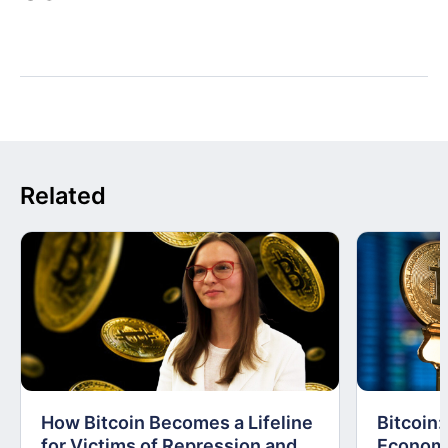
Related
How Bitcoin Becomes a Lifeline
Bitcoin
for Victims of Repression and
Economi