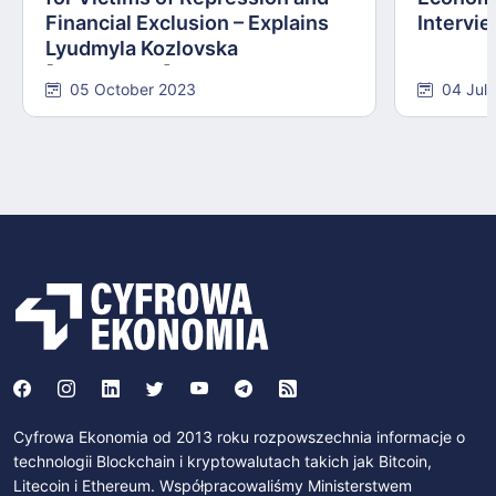
Financial Exclusion – Explains
Intervie
Lyudmyla Kozlovska
[INTERVIEW]
05 October 2023
04 Jul
Cyfrowa Ekonomia od 2013 roku rozpowszechnia informacje o
technologii Blockchain i kryptowalutach takich jak Bitcoin,
Litecoin i Ethereum. Współpracowaliśmy Ministerstwem