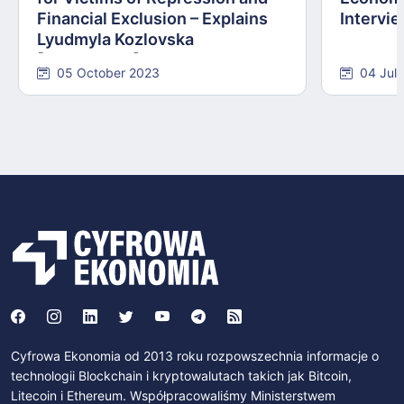
Financial Exclusion – Explains
Intervie
Lyudmyla Kozlovska
[INTERVIEW]
05 October 2023
04 Jul
Cyfrowa Ekonomia od 2013 roku rozpowszechnia informacje o
technologii Blockchain i kryptowalutach takich jak Bitcoin,
Litecoin i Ethereum. Współpracowaliśmy Ministerstwem