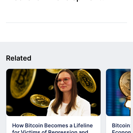
Related
How Bitcoin Becomes a Lifeline
Bitcoin
for Victims of Repression and
Economi