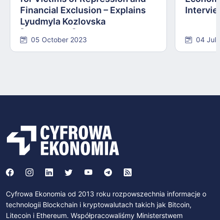
Financial Exclusion – Explains
Intervie
Lyudmyla Kozlovska
[INTERVIEW]
05 October 2023
04 Jul
Cyfrowa Ekonomia od 2013 roku rozpowszechnia informacje o
technologii Blockchain i kryptowalutach takich jak Bitcoin,
Litecoin i Ethereum. Współpracowaliśmy Ministerstwem