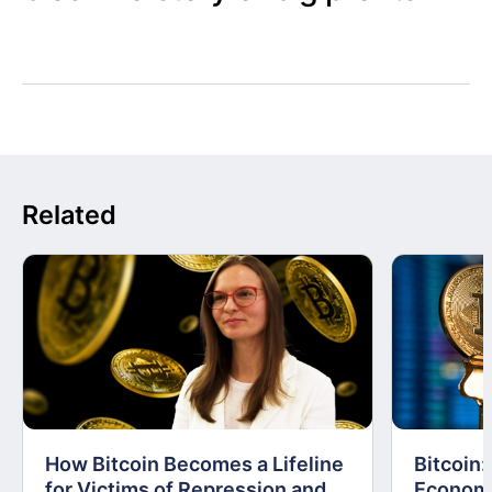
Related
How Bitcoin Becomes a Lifeline
Bitcoin
for Victims of Repression and
Economi