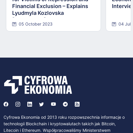
Financial Exclusion – Explains
Intervie
Lyudmyla Kozlovska
[INTERVIEW]
05 October 2023
04 Jul
Cyfrowa Ekonomia od 2013 roku rozpowszechnia informacje o
technologii Blockchain i kryptowalutach takich jak Bitcoin,
Litecoin i Ethereum. Współpracowaliśmy Ministerstwem