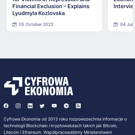
Financial Exclusion – Explains
Intervie
Lyudmyla Kozlovska
[INTERVIEW]
05 October 2023
04 Jul
Cyfrowa Ekonomia od 2013 roku rozpowszechnia informacje o
technologii Blockchain i kryptowalutach takich jak Bitcoin,
Litecoin i Ethereum. Współpracowaliśmy Ministerstwem