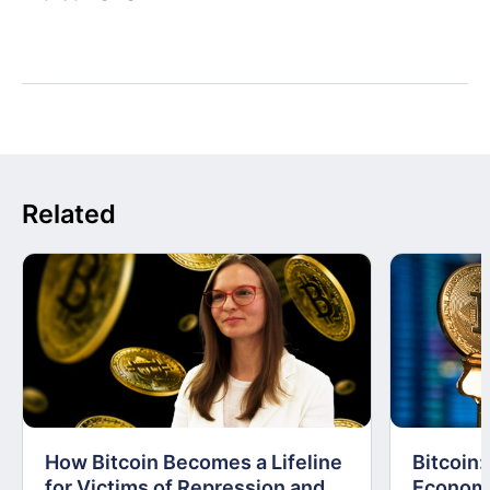
Related
How Bitcoin Becomes a Lifeline
Bitcoin
for Victims of Repression and
Economi