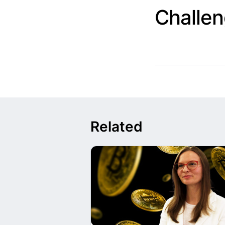
Challe
Related