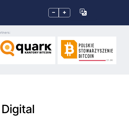
–
+
rtners:
Digital