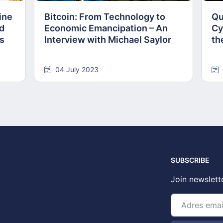
ine
Bitcoin: From Technology to
Qu
nd
Economic Emancipation – An
Cy
ns
Interview with Michael Saylor
th
04 July 2023
SUBSCRIBE
Join newslett