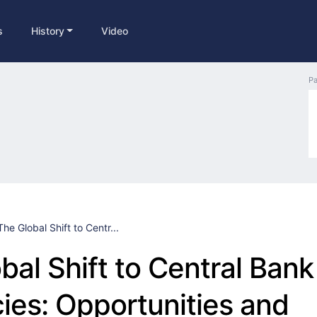
s
History
Video
Pa
The Global Shift to Centr...
bal Shift to Central Bank 
ies: Opportunities and