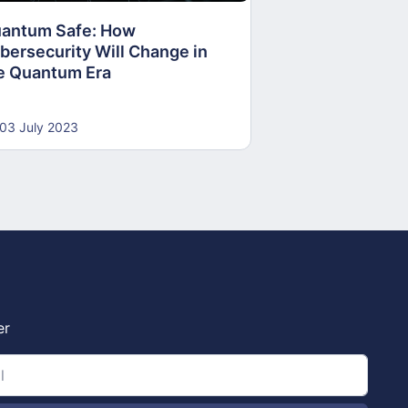
antum Safe: How
30 June 2023
bersecurity Will Change in
e Quantum Era
03 July 2023
er