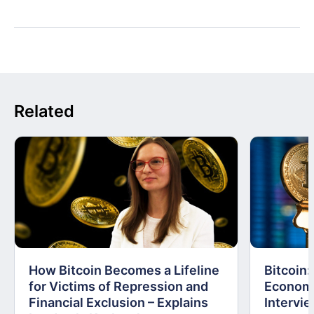
Related
How Bitcoin Becomes a Lifeline
Bitcoin
for Victims of Repression and
Economi
Financial Exclusion – Explains
Intervie