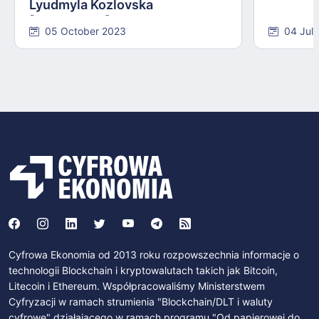
Lyudmyla Kozlovska
[INTERVIEW]
05 October 2023
04 Jul
Cyfrowa Ekonomia od 2013 roku rozpowszechnia informacje o
technologii Blockchain i kryptowalutach takich jak Bitcoin,
Litecoin i Ethereum. Współpracowaliśmy Ministerstwem
Cyfryzacji w ramach strumienia "Blockchain/DLT i waluty
cyfrowe" działającego w ramach programu "Od papierowej do