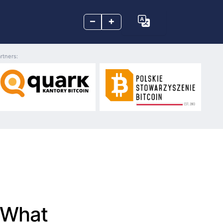
–
+
rtners:
: What