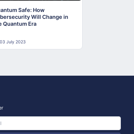
antum Safe: How
30 June 2023
bersecurity Will Change in
e Quantum Era
03 July 2023
er