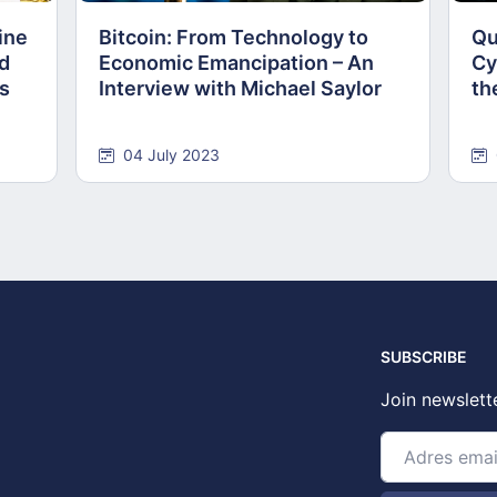
ine
Bitcoin: From Technology to
Qu
nd
Economic Emancipation – An
Cy
ns
Interview with Michael Saylor
th
04 July 2023
SUBSCRIBE
Join newslett