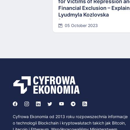
for Victims of Repression a
Financial Exclusion – Explai
Lyudmyla Kozlovska
[INTERVIEW]
05 October 2023
Cyfrowa Ekonomia od 2013 roku rozpowszechnia informacje
o technologii Blockchain i kryptowalutach takich jak Bitcoin,
Litecoin i Ethereum. Współpracowaliśmy Ministerstwem