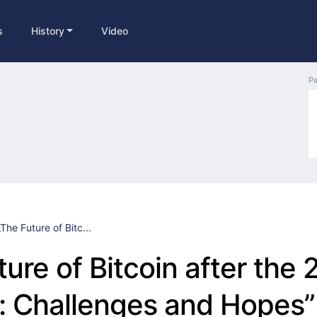
s
History
Video
Pa
„The Future of Bitc...
ture of Bitcoin after the
: Challenges and Hopes”