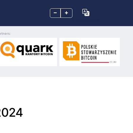
–
+
rtners:
 2024