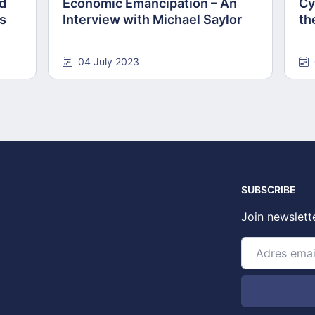
nd
Economic Emancipation – An
Cy
ns
Interview with Michael Saylor
th
04 July 2023
SUBSCRIBE
Join newslett