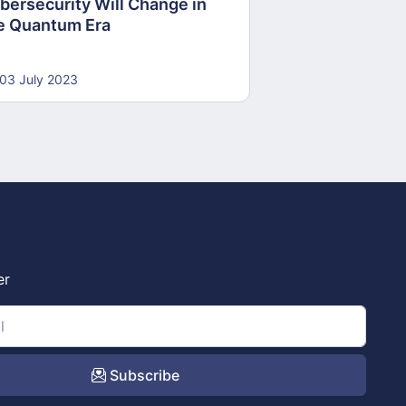
bersecurity Will Change in
e Quantum Era
03 July 2023
er
Subscribe