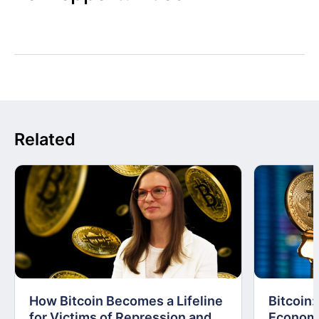
Related
How Bitcoin Becomes a Lifeline
Bitcoin
for Victims of Repression and
Economi