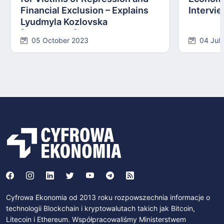
Financial Exclusion – Explains
Intervie
Lyudmyla Kozlovska
[INTERVIEW]
05 October 2023
04 Jul
Cyfrowa Ekonomia od 2013 roku rozpowszechnia informacje o
technologii Blockchain i kryptowalutach takich jak Bitcoin,
Litecoin i Ethereum. Współpracowaliśmy Ministerstwem