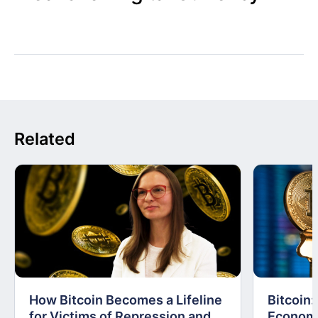
Related
How Bitcoin Becomes a Lifeline
Bitcoin
for Victims of Repression and
Economi