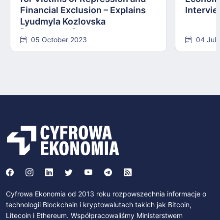
Financial Exclusion – Explains
Intervie
Lyudmyla Kozlovska
[INTERVIEW]
05 October 2023
04 Jul
Cyfrowa Ekonomia od 2013 roku rozpowszechnia informacje o
technologii Blockchain i kryptowalutach takich jak Bitcoin,
Litecoin i Ethereum. Współpracowaliśmy Ministerstwem