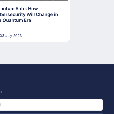
antum Safe: How
30 June 2023
bersecurity Will Change in
e Quantum Era
03 July 2023
er