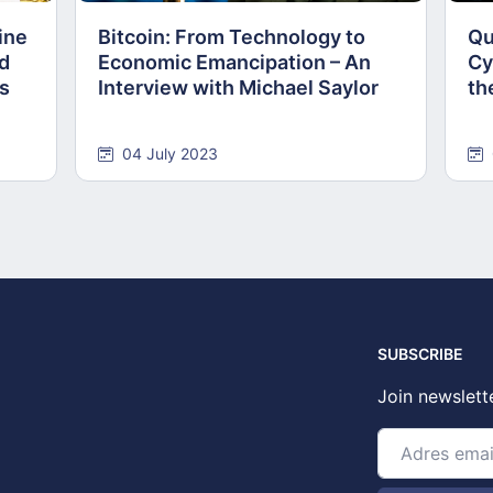
ine
Bitcoin: From Technology to
Qu
nd
Economic Emancipation – An
Cy
ns
Interview with Michael Saylor
th
04 July 2023
SUBSCRIBE
Join newslett