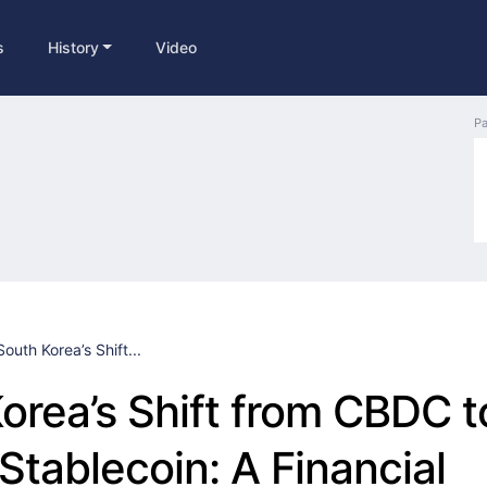
s
History
Video
Pa
South Korea’s Shift...
orea’s Shift from CBDC t
 Stablecoin: A Financial