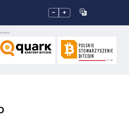
–
+
rtners:
o