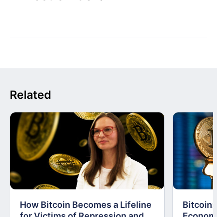
Related
How Bitcoin Becomes a Lifeline
Bitcoin
for Victims of Repression and
Economi