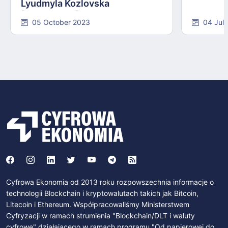
Lyudmyla Kozlovska
[INTERVIEW]
05 October 2023
04 Jul
Cyfrowa Ekonomia od 2013 roku rozpowszechnia informacje o
technologii Blockchain i kryptowalutach takich jak Bitcoin,
Litecoin i Ethereum. Współpracowaliśmy Ministerstwem
Cyfryzacji w ramach strumienia "Blockchain/DLT i waluty
cyfrowe" działającego w ramach programu "Od papierowej do