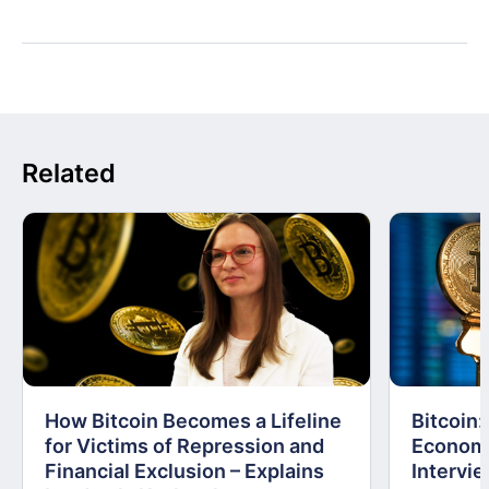
Related
How Bitcoin Becomes a Lifeline
Bitcoin
for Victims of Repression and
Economi
Financial Exclusion – Explains
Intervie