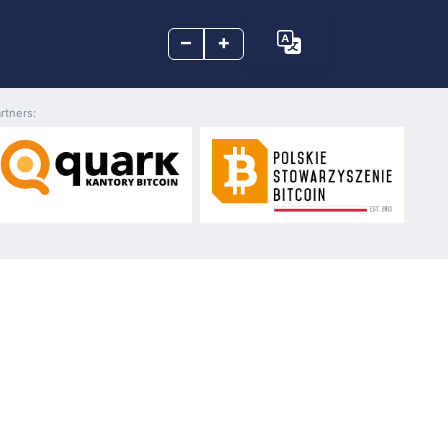
–
+
rtners: