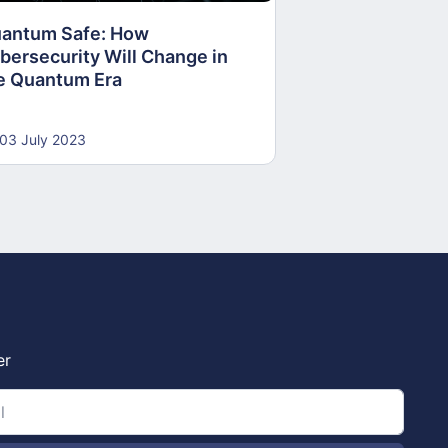
antum Safe: How
30 June 2023
bersecurity Will Change in
e Quantum Era
03 July 2023
er