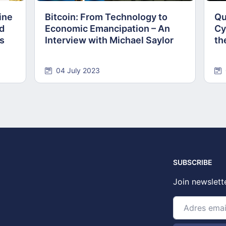
ine
Bitcoin: From Technology to
Qu
nd
Economic Emancipation – An
Cy
ns
Interview with Michael Saylor
th
04 July 2023
SUBSCRIBE
Join newslett