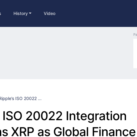
s
History
Video
Pa
Ripple’s ISO 20022 ...
s ISO 20022 Integration
ns XRP as Global Finance