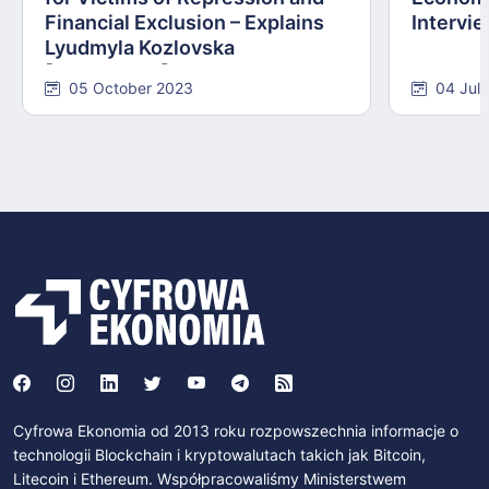
Financial Exclusion – Explains
Intervie
Lyudmyla Kozlovska
[INTERVIEW]
05 October 2023
04 Jul
Cyfrowa Ekonomia od 2013 roku rozpowszechnia informacje o
technologii Blockchain i kryptowalutach takich jak Bitcoin,
Litecoin i Ethereum. Współpracowaliśmy Ministerstwem