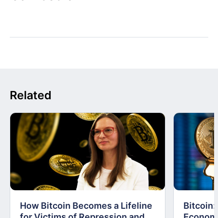
Related
How Bitcoin Becomes a Lifeline
Bitcoin
for Victims of Repression and
Economi