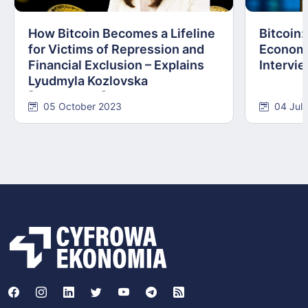
How Bitcoin Becomes a Lifeline
Bitcoin
for Victims of Repression and
Economi
Financial Exclusion – Explains
Intervie
Lyudmyla Kozlovska
[INTERVIEW]
05 October 2023
04 Jul