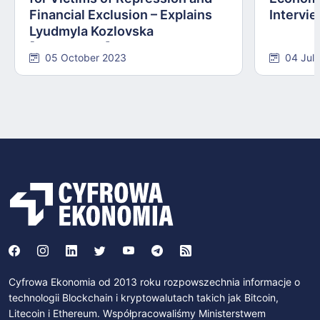
Financial Exclusion – Explains
Intervie
Lyudmyla Kozlovska
[INTERVIEW]
05 October 2023
04 Jul
Cyfrowa Ekonomia od 2013 roku rozpowszechnia informacje o
technologii Blockchain i kryptowalutach takich jak Bitcoin,
Litecoin i Ethereum. Współpracowaliśmy Ministerstwem