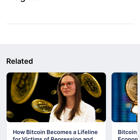
Related
How Bitcoin Becomes a Lifeline
Bitcoin
for Victims of Repression and
Economi