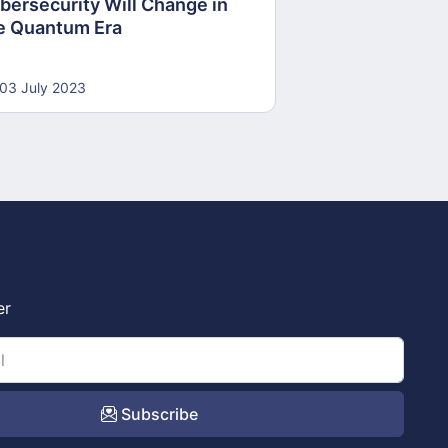
bersecurity Will Change in
e Quantum Era
03 July 2023
er
Subscribe