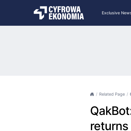
Exclusive New
Related Page
QakBot:
returns