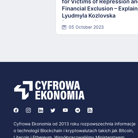
for Victims of Repression a
Financial Exclusion – Explai
Lyudmyla Kozlovska
[INTERVIEW]
05 October 2023
Cyfrowa Ekonomia od 2013 roku rozpowszechnia informacje
o technologii Blockchain i kryptowalutach takich jak Bitcoin,
Litecoin i Ethereum. Współpracowaliśmy Ministerstwem