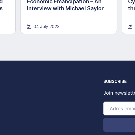
nd
Economic Emancipation – An
Cy
ns
Interview with Michael Saylor
th
04 July 2023
SUBSCRIBE
Join newslett