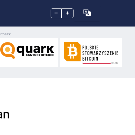
–
+
rtners:
an