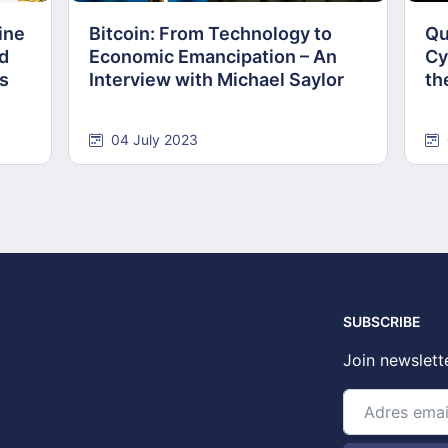
ine
Bitcoin: From Technology to
Qu
nd
Economic Emancipation – An
Cy
ns
Interview with Michael Saylor
th
04 July 2023
SUBSCRIBE
Join newslett