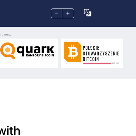
–
+
rtners:
with