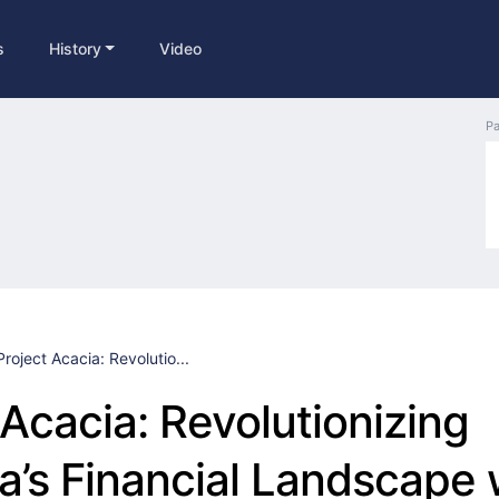
s
History
Video
Pa
Project Acacia: Revolutio...
 Acacia: Revolutionizing
ia’s Financial Landscape 