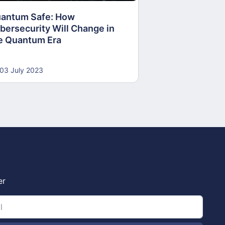
antum Safe: How
30 June 2023
bersecurity Will Change in
e Quantum Era
03 July 2023
er