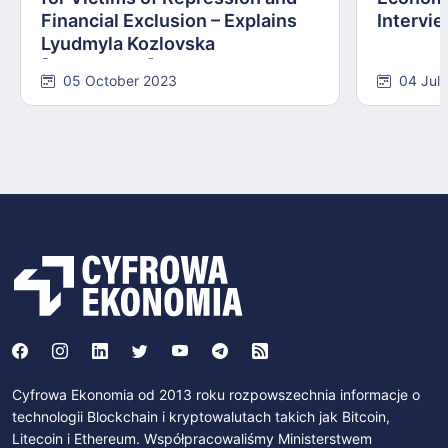
Financial Exclusion – Explains
Intervie
Lyudmyla Kozlovska
[INTERVIEW]
05 October 2023
04 Jul
Cyfrowa Ekonomia od 2013 roku rozpowszechnia informacje o
technologii Blockchain i kryptowalutach takich jak Bitcoin,
Litecoin i Ethereum. Współpracowaliśmy Ministerstwem