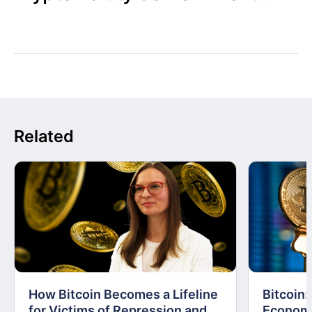
Related
How Bitcoin Becomes a Lifeline
Bitcoin
for Victims of Repression and
Economi