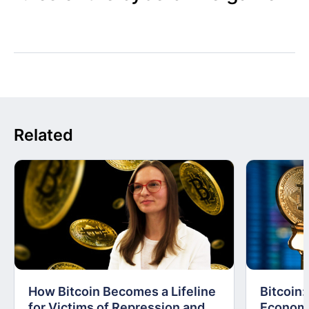
Related
How Bitcoin Becomes a Lifeline
Bitcoin
for Victims of Repression and
Economi