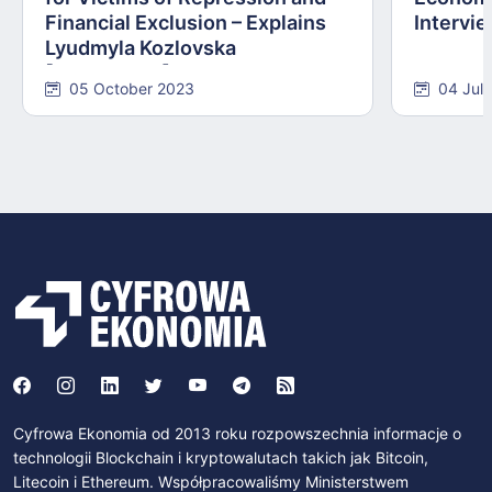
Financial Exclusion – Explains
Intervie
Lyudmyla Kozlovska
[INTERVIEW]
05 October 2023
04 Jul
Cyfrowa Ekonomia od 2013 roku rozpowszechnia informacje o
technologii Blockchain i kryptowalutach takich jak Bitcoin,
Litecoin i Ethereum. Współpracowaliśmy Ministerstwem