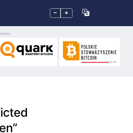
–
+
rtners:
icted
een”