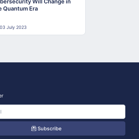
bersecurity Will Change in
e Quantum Era
03 July 2023
er
Subscribe