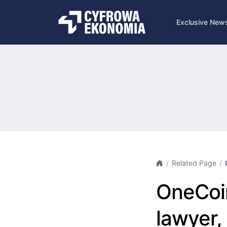
Exclusive New
Related Page
OneCoin
lawyer,