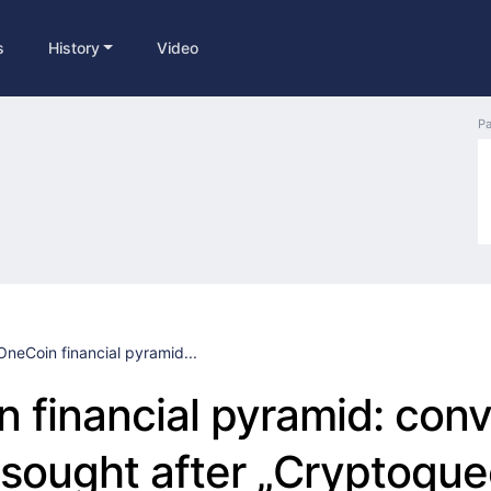
s
History
Video
Pa
OneCoin financial pyramid...
 financial pyramid: conv
 sought after „Cryptoqu