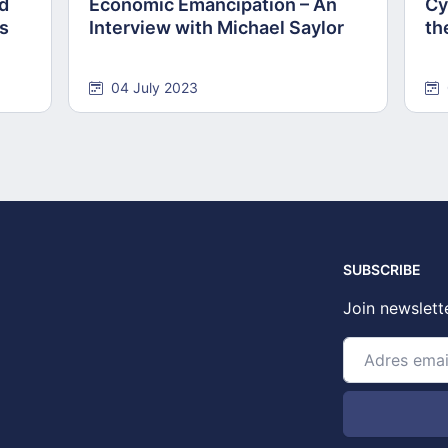
nd
Economic Emancipation – An
Cy
ns
Interview with Michael Saylor
th
04 July 2023
SUBSCRIBE
Join newslett