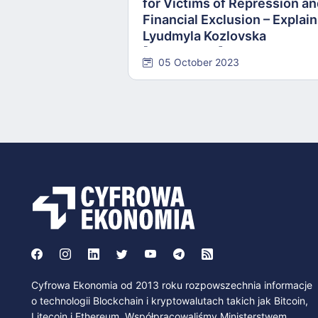
for Victims of Repression a
Financial Exclusion – Explai
Lyudmyla Kozlovska
[INTERVIEW]
05 October 2023
Cyfrowa Ekonomia od 2013 roku rozpowszechnia informacje
o technologii Blockchain i kryptowalutach takich jak Bitcoin,
Litecoin i Ethereum. Współpracowaliśmy Ministerstwem