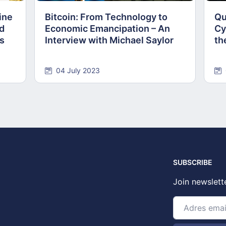
ine
Bitcoin: From Technology to
Qu
nd
Economic Emancipation – An
Cy
ns
Interview with Michael Saylor
th
04 July 2023
SUBSCRIBE
Join newslett