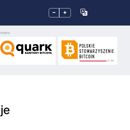
–
+
rtners:
je