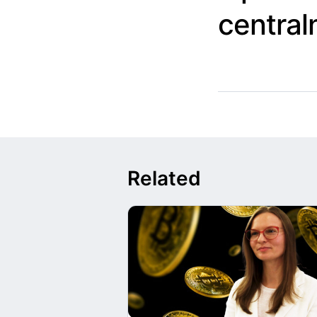
central
Related