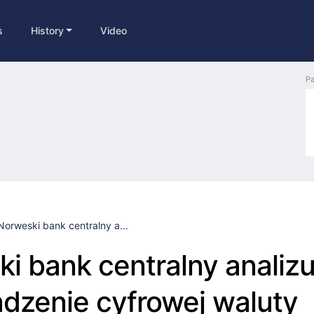
s
History
Video
Pa
Norweski bank centralny a...
i bank centralny analizu
dzenie cyfrowej waluty