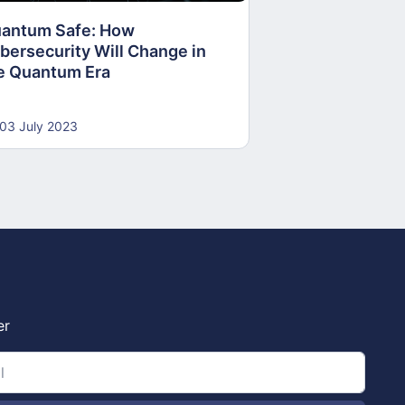
antum Safe: How
30 June 2023
bersecurity Will Change in
e Quantum Era
03 July 2023
er