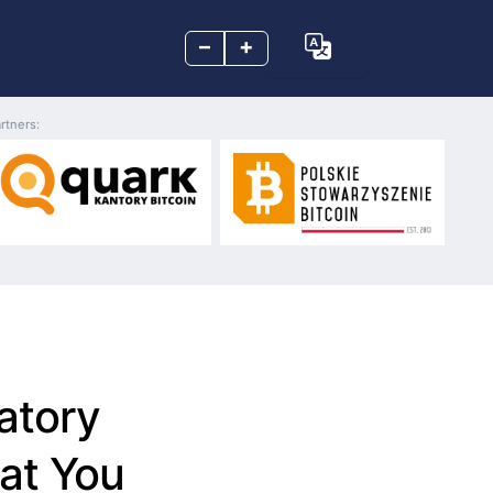
–
+
rtners:
atory
hat You