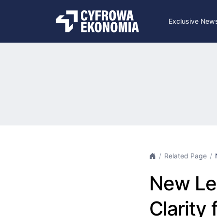
Exclusive New
Related Page
New Leg
Clarity