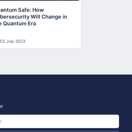
antum Safe: How
30 June 2023
bersecurity Will Change in
e Quantum Era
03 July 2023
er