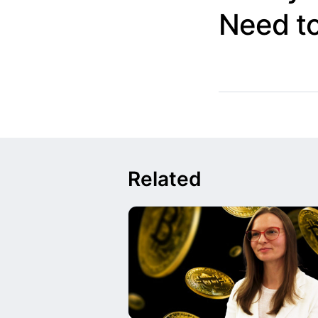
Need t
Related