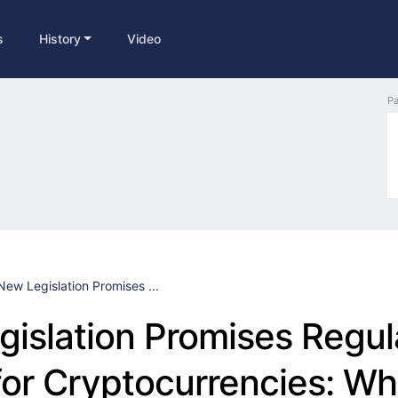
s
History
Video
Pa
New Legislation Promises ...
islation Promises Regul
 for Cryptocurrencies: W