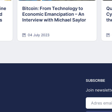
ine
Bitcoin: From Technology to
Qu
nd
Economic Emancipation – An
Cy
ns
Interview with Michael Saylor
th
04 July 2023
SUBSCRIBE
Join newslett