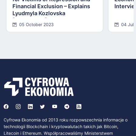
Financial Exclusion – Explains
Intervie
Lyudmyla Kozlovska
[INTERVIEW]
05 October 2023
04 Jul
Cyfrowa Ekonomia od 2013 roku rozpowszechnia informacje o
technologii Blockchain i kryptowalutach takich jak Bitcoin,
Litecoin i Ethereum. Współpracowaliśmy Ministerstwem