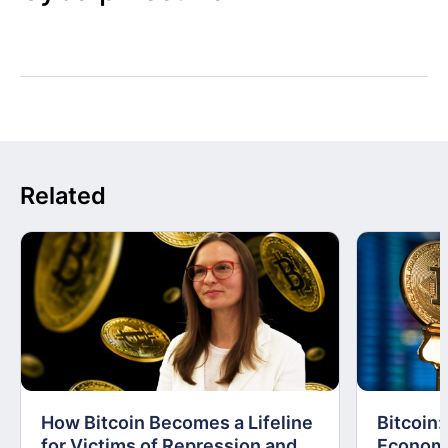
Related
How Bitcoin Becomes a Lifeline
Bitcoin
for Victims of Repression and
Economi