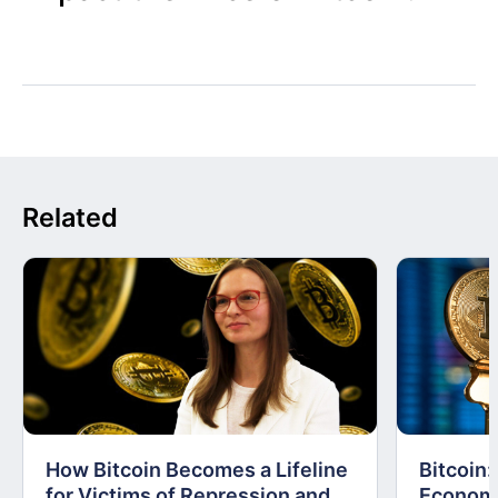
Related
How Bitcoin Becomes a Lifeline
Bitcoin
for Victims of Repression and
Economi