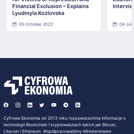
Financial Exclusion – Explains
Intervie
Lyudmyla Kozlovska
[INTERVIEW]
05 October 2023
04 Jul
Cyfrowa Ekonomia od 2013 roku rozpowszechnia informacje o
technologii Blockchain i kryptowalutach takich jak Bitcoin,
Litecoin i Ethereum. Współpracowaliśmy Ministerstwem